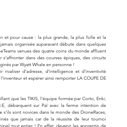
et pour cause : la plus grande, la plus folle et la
 jamais organisée auparavant débute dans quelques
oneTeams venues des quatre coins du monde affluent
 s’affronter dans des courses épiques, des circuits
inés par Wyatt Whale en personne !
 rivaliser d’adresse, d’intelligence et d’inventivité
 l’inventeur et espérer ainsi remporter LA COUPE DE
llant que les TIKIS, l’équipe formée par Corto, Enki,
E, débarquent sur Paï avec la ferme intention de
e s’ils sont novices dans le monde des DroneRaces,
inés que jamais car de la réussite de leur tournoi
ipel tout entier ! En effet, devenir les apprentis de