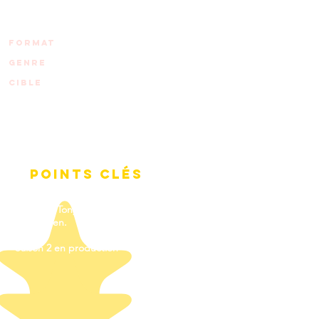
pour tf1, DISNEY
CHANNEL, WDR et
KIKA.
format
52 X 26'- 2DHD
genRE
ACTION COMEDIE
CIBLE
6-10 ans, mixte
POINTS CLÉS
Par l'auteur des séries IMAGO,
BASKUP-Tony Parker et
Marblegen.
Saison 2 en production