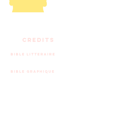
CREDITS
bible litteraire
Sylvain DOS santos,
pierre de cabissole.
bible graphique
bill otomo