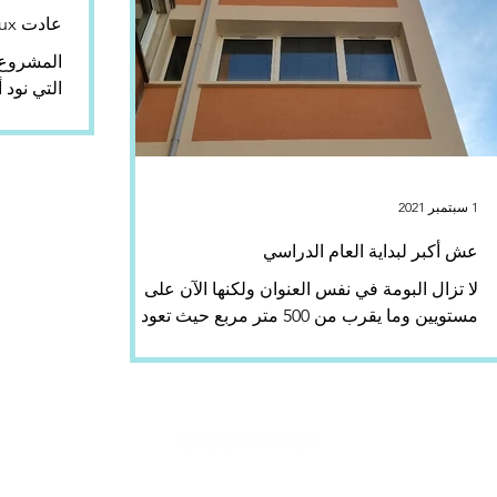
ان (2)
عادت Théo les bons tuyaux إلى المدرسة!
CNC. وهذا ليس كل شيء... بالأمس ، استقبلنا مع...
1 سبتمبر 2021
عش أكبر لبداية العام الدراسي
لا تزال البومة في نفس العنوان ولكنها الآن على
مستويين وما يقرب من 500 متر مربع حيث تعود
البومة. كان هذا ضروريًا للترحيب بفرق إنتاجين...
© 2021 by Chouette Co. All rights reserved.