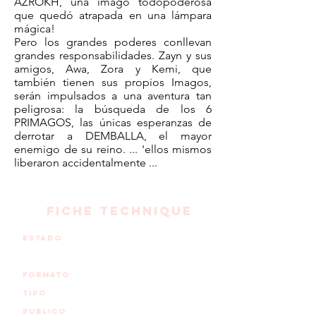
AZROKH, una imago todopoderosa
que quedó atrapada en una lámpara
mágica!
Pero los grandes poderes conllevan
grandes responsabilidades. Zayn y sus
amigos, Awa, Zora y Kemi, que
también tienen sus propios Imagos,
serán impulsados a una aventura tan
peligrosa: la búsqueda de los 6
PRIMAGOS, las únicas esperanzas de
derrotar a DEMBALLA, el mayor
enemigo de su reino. ... 'ellos mismos
liberaron accidentalmente ...
FICHE TECHNIQUE
estado
En PRODUCCIÓN PARA
TF1 Y CANAL J
formato
26 X 22 '- 2DHD
tipo
COMEDIA - AVENTURA
PUBLICO
6-10 años, mixto