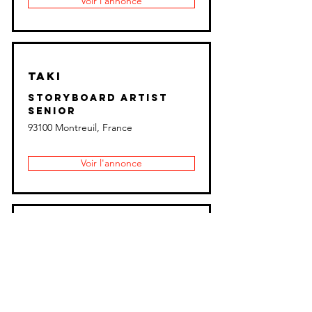
Voir l'annonce
TAKI
Storyboard Artist
Senior
93100 Montreuil, France
Voir l'annonce
Business & Legal
Affairs Junior
93100 Montreuil, France