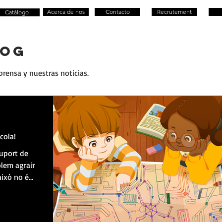
Acerca de nos
Contacto
Recrutement
Catálogo
LOG
rensa y nuestras noticias.
cola!
suport de
olem agrair
 això no és