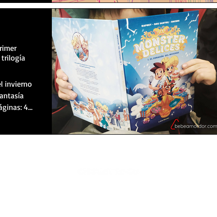
primer
trilogía
l invierno
Fantasía
áginas: 48
© 2021 by Chouette Co. All rights reserved.