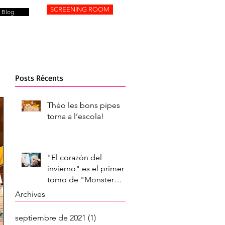
SCREENING ROOM
Blog
Posts Récents
Théo les bons pipes
torna a l’escola!
"El corazón del
invierno" es el primer
tomo de "Monster
Delices", una trilogía
Archives
de cómics con la que
septiembre de 2021
(1)
1 entrada