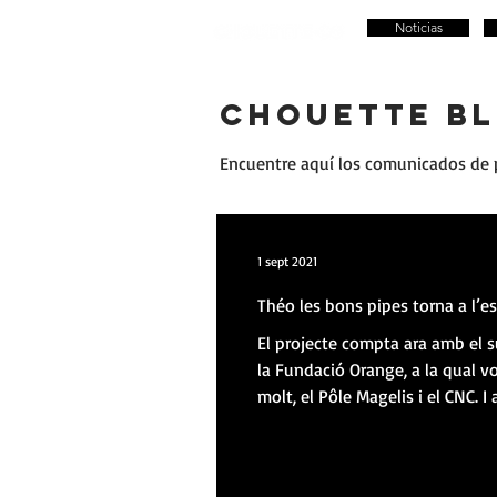
Noticias
CHOUETTE B
Encuentre aquí los comunicados de p
1 sept 2021
Théo les bons pipes torna a l’es
El projecte compta ara amb el 
la Fundació Orange, a la qual v
molt, el Pôle Magelis i el CNC. I
tot ......