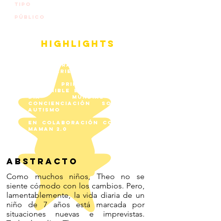
REBANADAS DE VIDA
tipo
5/8 AÑOS
PÚBLICO
HIGHLIGHTS
En asociación con SESAME
AUTISME RA, Asesor editorial
de la serie.
un primer episodio
disponible en abril de 2023,
Día MUNDIAL de
Concienciación sobre el
Autismo
En colaboración con ANGIE
MAMAN 2.0
ABSTRACTO
Como muchos niños, Theo no se
siente cómodo con los cambios. Pero,
lamentablemente, la vida diaria de un
niño de 7 años está marcada por
situaciones nuevas e imprevistas.