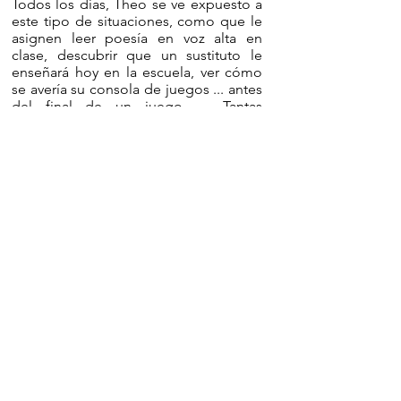
Todos los días, Theo se ve expuesto a
este tipo de situaciones, como que le
asignen leer poesía en voz alta en
clase, descubrir que un sustituto le
enseñará hoy en la escuela, ver cómo
se avería su consola de juegos ... antes
del final de un juego, ... Tantas
situaciones frustrantes o angustiosas
para un niño, más aún para Theo que
vive con el trastorno del espectro
autista, una forma de autismo sin
retraso cognitivo que se caracteriza por
una hipersensibilidad social,
emocional y sensorial.
Esta peculiaridad lo convierte en un
niño rebosante de imaginación y
soluciones alternativas que Theo ha
decidido compartir. “Theo Good tips”
es un manual práctico para todos los
niños que buscan soluciones a sus
preocupaciones diarias. También es un
cuaderno de bitácora que nos
sumerge en el día a día de este
pequeño diferente y terriblemente