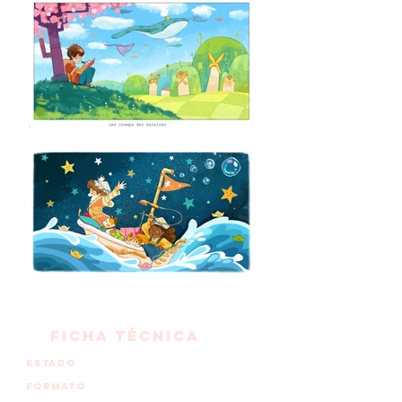
FICHA TÉCNICA
estado
En desarrollo
26 X 5'- 2DHD
formato