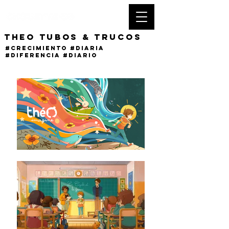
THEO tubos & trucos
#crecimiento #diaria
#diferencia #DIARIO