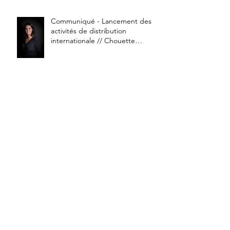
Communiqué - Lancement des
activités de distribution
internationale // Chouette
Compagnie
ANNECY 22 - Une édition
chaude bouillante !
THEO LES BONS TUYAUX fait sa
rentrée!