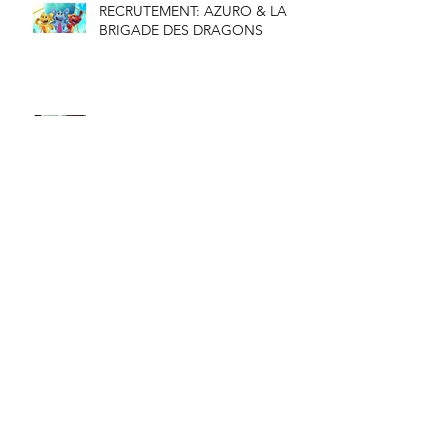
RECRUTEMENT: AZURO & LA
BRIGADE DES DRAGONS
Kiro’o Games et La Chouette
Compagnie développent
“Aurion”
Archives
juin 2026
(1)
1 post
novembre 2023
(1)
1 post
juin 2023
(1)
1 post
septembre 2022
(1)
1 post
juin 2022
(1)
1 post
septembre 2021
(1)
1 post