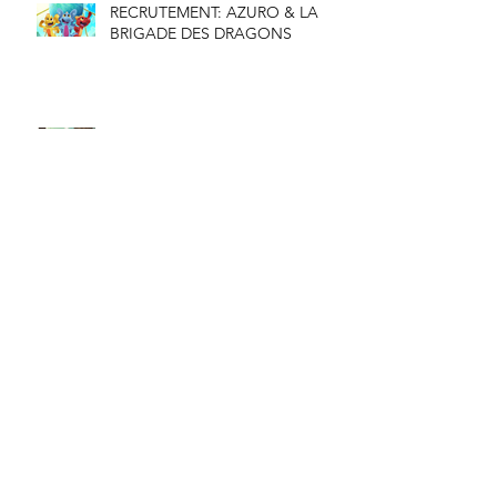
RECRUTEMENT: AZURO & LA
BRIGADE DES DRAGONS
Kiro’o Games et La Chouette
Compagnie développent
“Aurion”
Archives
juin 2026
(1)
1 post
novembre 2023
(1)
1 post
juin 2023
(1)
1 post
septembre 2022
(1)
1 post
juin 2022
(1)
1 post
septembre 2021
(1)
1 post